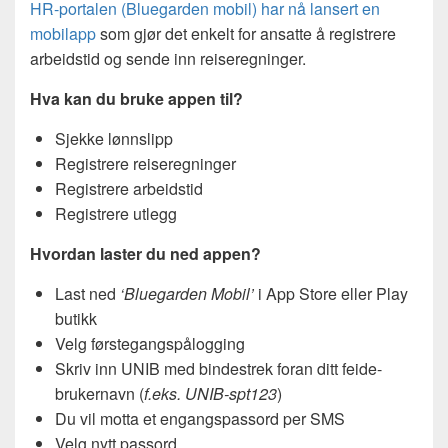
HR-portalen (Bluegarden mobil) har nå lansert en
mobilapp
som gjør det enkelt for ansatte å registrere
arbeidstid og sende inn reiseregninger.
Hva kan du bruke appen til?
Sjekke lønnslipp
Registrere reiseregninger
Registrere arbeidstid
Registrere utlegg
Hvordan laster du ned appen?
Last ned
‘Bluegarden Mobil’
i App Store eller Play
butikk
Velg førstegangspålogging
Skriv inn UNIB med bindestrek foran ditt feide-
brukernavn (
f.eks. UNIB-spt123
)
Du vil motta et engangspassord per SMS
Velg nytt passord