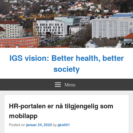
IGS vision: Better health, better
society
Menu
HR-portalen er nå tilgjengelig som
mobilapp
Posted on
januar 24, 2020
by
gko001