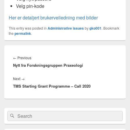
Velg pin-kode
Her er detaljert brukerveiledning med bilder
This entry was posted in
Administrative issues
by
gko001
. Bookmark
the
permalink
.
Innleggsnavigasjon
Previous
←
Previous
Nytt fra Forskningsgruppen Praxeologi
post:
Next
Next
→
TMS Starting Grant Programme – Call 2020
post:
Primary
Search
Search
Sidebar
for:
Widget
Area