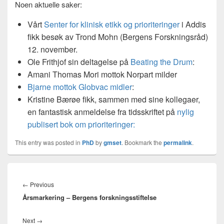
Noen aktuelle saker:
Vårt
Senter for klinisk etikk og prioriteringer
i Addis
fikk besøk av Trond Mohn (Bergens Forskningsråd)
12. november.
Ole Frithjof sin deltagelse på
Beating the Drum
:
Amani Thomas Mori mottok Norpart milder
Bjarne mottok Globvac midler
:
Kristine Bærøe fikk, sammen med sine kollegaer,
en fantastisk anmeldelse fra tidsskriftet på
nylig
publisert bok om prioriteringer:
This entry was posted in
PhD
by
gmset
. Bookmark the
permalink
.
Innleggsnavigasjon
Previous
←
Previous
Årsmarkering – Bergens forskningsstiftelse
post:
Next
Next
→