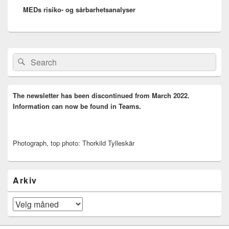
MEDs risiko- og sårbarhetsanalyser
post:
Primary
Search
Search
Sidebar
for:
Widget
Area
The newsletter has been discontinued from March 2022.
Information can now be found in Teams.
Photograph, top photo: Thorkild Tylleskär
Arkiv
Arkiv