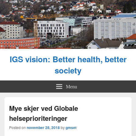
IGS vision: Better health, better
society
Menu
Mye skjer ved Globale
helseprioriteringer
Posted on
november 28, 2018
by
gmset