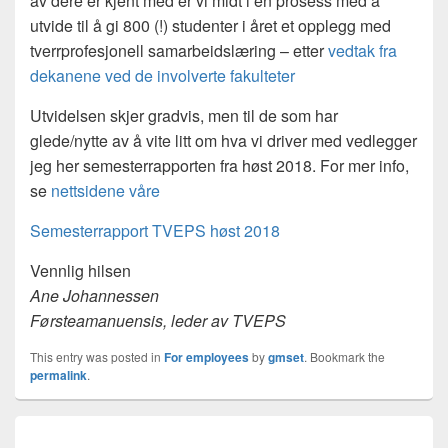
av dere er kjent med er vi midt i en prosess med å
utvide til å gi 800 (!) studenter i året et opplegg med
tverrprofesjonell samarbeidslæring – etter
vedtak fra
dekanene ved de involverte fakulteter
Utvidelsen skjer gradvis, men til de som har
glede/nytte av å vite litt om hva vi driver med vedlegger
jeg her semesterrapporten fra høst 2018. For mer info,
se
nettsidene våre
Semesterrapport TVEPS høst 2018
Vennlig hilsen
Ane Johannessen
Førsteamanuensis, leder av TVEPS
This entry was posted in
For employees
by
gmset
. Bookmark the
permalink
.
Innleggsnavigasjon