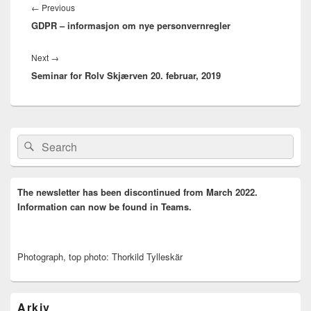
Previous
←
Previous
GDPR – informasjon om nye personvernregler
post:
Next
Next
→
Seminar for Rolv Skjærven 20. februar, 2019
post:
Primary
Search
Search
Sidebar
for:
Widget
Area
The newsletter has been discontinued from March 2022.
Information can now be found in Teams.
Photograph, top photo: Thorkild Tylleskär
Arkiv