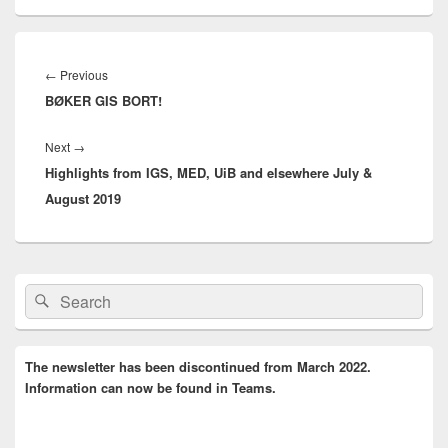
Innleggsnavigasjon
Previous
←
Previous
BØKER GIS BORT!
post:
Next
Next
→
Highlights from IGS, MED, UiB and elsewhere July &
post:
August 2019
Primary
Search
Search
Sidebar
for:
Widget
Area
The newsletter has been discontinued from March 2022.
Information can now be found in Teams.