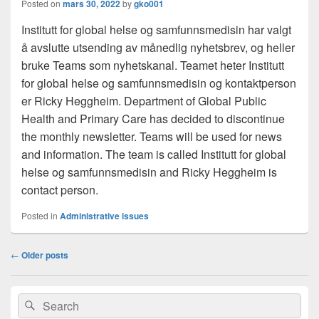
Posted on
mars 30, 2022
by
gko001
Institutt for global helse og samfunnsmedisin har valgt
å avslutte utsending av månedlig nyhetsbrev, og heller
bruke Teams som nyhetskanal. Teamet heter Institutt
for global helse og samfunnsmedisin og kontaktperson
er Ricky Heggheim. Department of Global Public
Health and Primary Care has decided to discontinue
the monthly newsletter. Teams will be used for news
and information. The team is called Institutt for global
helse og samfunnsmedisin and Ricky Heggheim is
contact person.
Posted in
Administrative issues
Post
←
Older posts
navigation
Primary
Search
Search
Sidebar
for:
Widget