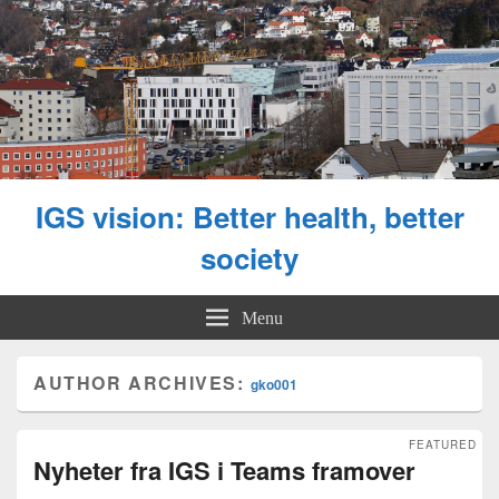
IGS vision: Better health, better
society
Menu
AUTHOR ARCHIVES:
gko001
FEATURED
Nyheter fra IGS i Teams framover