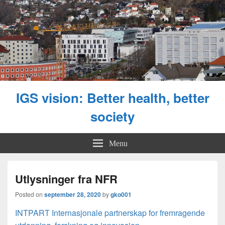
IGS vision: Better health, better
society
Menu
Utlysninger fra NFR
Posted on
september 28, 2020
by
gko001
INTPART Internasjonale partnerskap for fremragende