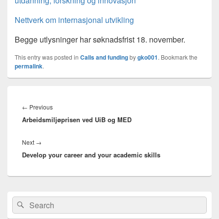
utdanning, forskning og innovasjon
Nettverk om internasjonal utvikling
Begge utlysninger har søknadsfrist 18. november.
This entry was posted in
Calls and funding
by
gko001
. Bookmark the
permalink
.
Innleggsnavigasjon
Previous
←
Previous
Arbeidsmiljøprisen ved UiB og MED
post:
Next
Next
→
Develop your career and your academic skills
post:
Primary
Search
Search
Sidebar
for:
Widget