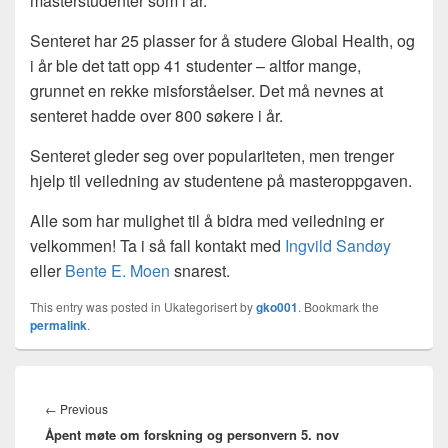
masterstudenter som i år.
Senteret har 25 plasser for å studere Global Health, og
i år ble det tatt opp 41 studenter – altfor mange,
grunnet en rekke misforståelser. Det må nevnes at
senteret hadde over 800 søkere i år.
Senteret gleder seg over populariteten, men trenger
hjelp til veiledning av studentene på masteroppgaven.
Alle som har mulighet til å bidra med veiledning er
velkommen! Ta i så fall kontakt med
Ingvild Sandøy
eller
Bente E. Moen
snarest.
This entry was posted in Ukategorisert by
gko001
. Bookmark the
permalink
.
Innleggsnavigasjon
Previous
←
Previous
Åpent møte om forskning og personvern 5. nov
post: