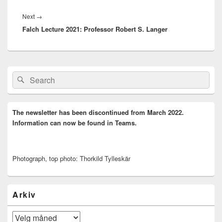
Next
Next
→
Falch Lecture 2021: Professor Robert S. Langer
post:
Primary
Search
Search
Sidebar
for:
Widget
Area
The newsletter has been discontinued from March 2022.
Information can now be found in Teams.
Photograph, top photo: Thorkild Tylleskär
Arkiv
Arkiv