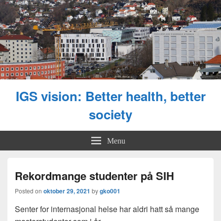
IGS vision: Better health, better
society
Menu
Rekordmange studenter på SIH
Posted on
oktober 29, 2021
by
gko001
Senter for internasjonal helse har aldri hatt så mange