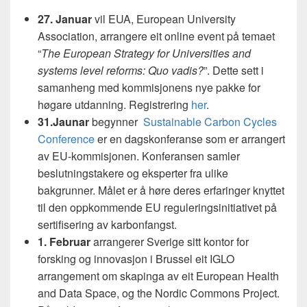
27. Januar
vil EUA, European University
Association, arrangere eit online event på temaet
“
The European Strategy for Universities and
systems level reforms: Quo vadis?
”. Dette sett i
samanheng med kommisjonens nye pakke for
høgare utdanning. Registrering
her
.
31.Jaunar
begynner
Sustainable Carbon Cycles
Conference
er en dagskonferanse som er arrangert
av EU-kommisjonen. Konferansen samler
beslutningstakere og eksperter fra ulike
bakgrunner. Målet er å høre deres erfaringer knyttet
til den oppkommende EU reguleringsinitiativet på
sertifisering av karbonfangst.
1. Februar
arrangerer Sverige sitt kontor for
forsking og innovasjon i Brussel eit IGLO
arrangement om skapinga av eit European Health
and Data Space, og the Nordic Commons Project.