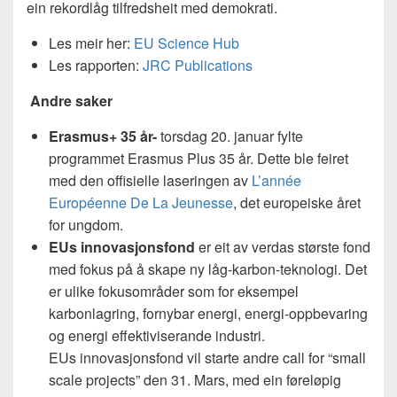
ein rekordlåg tilfredsheit med demokrati.
Les meir her:
EU Science Hub
Les rapporten:
JRC Publications
Andre saker
Erasmus+ 35 år-
torsdag 20. januar fylte
programmet Erasmus Plus 35 år. Dette ble feiret
med den offisielle laseringen av
L’année
Européenne De La Jeunesse
, det europeiske året
for ungdom.
EUs innovasjonsfond
er eit av verdas største fond
med fokus på å skape ny låg-karbon-teknologi. Det
er ulike fokusområder som for eksempel
karbonlagring, fornybar energi, energi-oppbevaring
og energi effektiviserande industri.
EUs innovasjonsfond vil starte andre call for “small
scale projects” den 31. Mars, med ein føreløpig