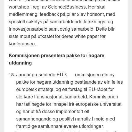
workshop i regi av Science|Business. Her skal
medlemmer gi feedback på pilar 2 av horisont, med
spesielt søkelys på samarbeidende forsknings- og
innovasjonsarbeid samt øvrig samarbeid. Dette blir
siste input på utkastet for deres white paper før
konferansen.
Kommisjonen presentera pakke for høgare
utdanning
Januar presenterte EU k ommisjonen ein ny
pakke for høgare utdanning beståande av ein felles
europeisk strategi, og eit forslag til EU-rådet for
sterkare transnasjonalt samarbeid. Kommisjonen
har tatt høgde for innspel frå europeiske universitet,
og har utifrå desse implementert eit
samanhengande og positivt narrativ i møte med
framtidige samfunnsrelevante utfordringar.