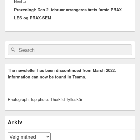
Next
Next
→
Praxeologi: Den 2. februar arrangeres årets første PRAX-
post:
LES og PRAX-SEM
Primary
Search
Search
Sidebar
for:
Widget
Area
The newsletter has been discontinued from March 2022.
Information can now be found in Teams.
Photograph, top photo: Thorkild Tylleskär
Arkiv
Arkiv