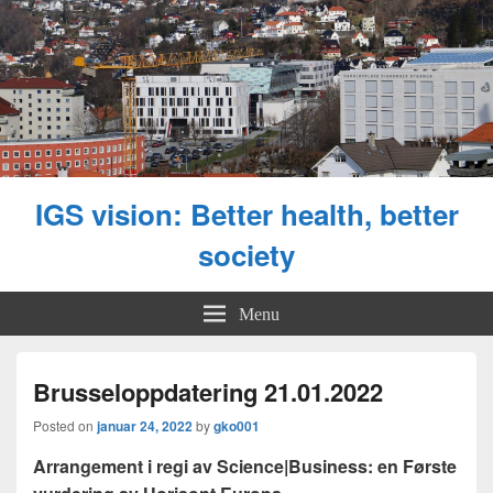
IGS vision: Better health, better
society
Menu
Brusseloppdatering 21.01.2022
Posted on
januar 24, 2022
by
gko001
Arrangement i regi av Science|Business: en Første