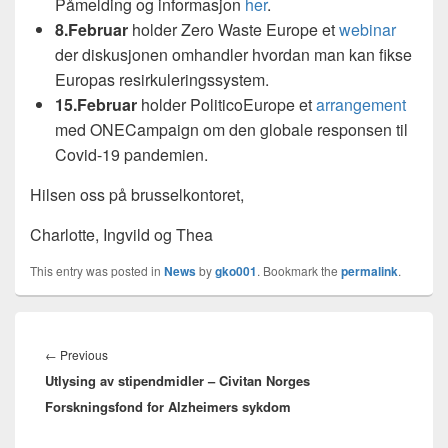
Påmelding og informasjon
her
.
8.Februar
holder Zero Waste Europe et
webinar
der diskusjonen omhandler hvordan man kan fikse
Europas resirkuleringssystem.
15.Februar
holder PoliticoEurope et
arrangement
med ONECampaign om den globale responsen til
Covid-19 pandemien.
Hilsen oss på brusselkontoret,
Charlotte, Ingvild og Thea
This entry was posted in
News
by
gko001
. Bookmark the
permalink
.
Innleggsnavigasjon
Previous
←
Previous
Utlysing av stipendmidler – Civitan Norges
post:
Forskningsfond for Alzheimers sykdom