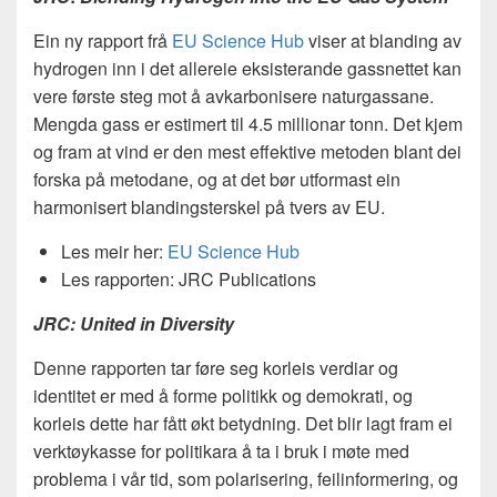
Ein ny rapport frå
EU Science Hub
viser at blanding av
hydrogen inn i det allereie eksisterande gassnettet kan
vere første steg mot å avkarbonisere naturgassane.
Mengda gass er estimert til 4.5 millionar tonn. Det kjem
og fram at vind er den mest effektive metoden blant dei
forska på metodane, og at det bør utformast ein
harmonisert blandingsterskel på tvers av EU.
Les meir her:
EU Science Hub
Les rapporten: JRC Publications
JRC: United in Diversity
Denne rapporten tar føre seg korleis verdiar og
identitet er med å forme politikk og demokrati, og
korleis dette har fått økt betydning. Det blir lagt fram ei
verktøykasse for politikara å ta i bruk i møte med
problema i vår tid, som polarisering, feilinformering, og