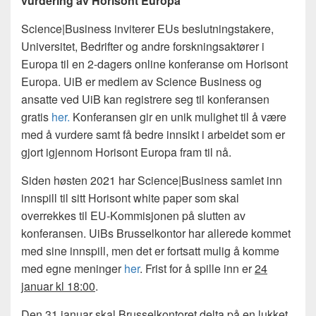
vurdering av Horisont Europa
Science|Business inviterer EUs beslutningstakere,
Universitet, Bedrifter og andre forskningsaktører i
Europa til en 2-dagers online konferanse om Horisont
Europa. UiB er medlem av Science Business og
ansatte ved UiB kan registrere seg til konferansen
gratis
her.
Konferansen gir en unik mulighet til å være
med å vurdere samt få bedre innsikt i arbeidet som er
gjort igjennom Horisont Europa fram til nå.
Siden høsten 2021 har Science|Business samlet inn
innspill til sitt Horisont white paper som skal
overrekkes til EU-Kommisjonen på slutten av
konferansen. UiBs Brusselkontor har allerede kommet
med sine innspill, men det er fortsatt mulig å komme
med egne meninger
her
. Frist for å spille inn er
24
januar kl 18:00
.
Den 31 januar skal Brusselkontoret delta på en lukket