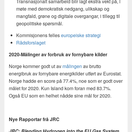
Transnasjonalt samarbeid blir lagt ekstra vekt på, i
møte med demokratisk nedgang, ulikskap og
mangfald, grøne og digitale overgangar, i tillegg til
geopolitiske spørsmål.
Kommisjonens felles
europeiske strategi
Rådsforslaget
2020-Målinger av forbruk av fornybare kilder
Norge kommer godt ut av
målingen
av brutto
energibruk av fornybare energikilder utført av Eurostat.
Norge hadde en score på 77.4%, noe som er godt over
målet for 2020. Kun Island kom foran med 83.7%.
Også EU som en helhet nådde sine mål for 2020.
Nye Rapportar frå JRC
JRC
:
Blending Hydrogen into the EU Gas System