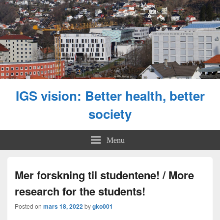
IGS vision: Better health, better
society
Menu
Mer forskning til studentene! / More
research for the students!
Posted on
mars 18, 2022
by
gko001