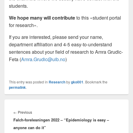
students.
We hope many will contribute
to this «student portal
for research».
If you are interested, please send your name,
department affiliation and 4-5 easy-to-understand
sentences about your field of research to Amra Grudic-
Feta (
Amra.Grudic@uib.no
)
This entry was posted in
Research
by
gko001
. Bookmark the
permalink
.
Innleggsnavigasjon
Previous
←
Previous
Falch-forelesningen 2022 – “Epidemiology is easy –
post:
anyone can do it”