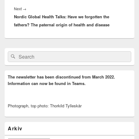
Next
Next
→
Nordic Global Health Talks: Have we forgotten the
post:
fathers? The paternal origin of health and disease
Primary
Search
Search
Sidebar
for:
Widget
Area
The newsletter has been discontinued from March 2022.
Information can now be found in Teams.
Photograph, top photo: Thorkild Tylleskär
Arkiv