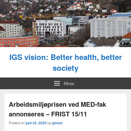
IGS vision: Better health, better
society
Menu
Arbeidsmiljøprisen ved MED-fak
annonseres – FRIST 15/11
Posted on
juni 24, 2020
by
gmset