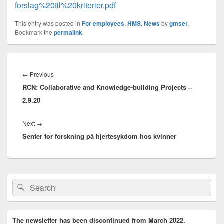
forslag%20til%20kriterier.pdf
This entry was posted in
For employees
,
HMS
,
News
by
gmset
.
Bookmark the
permalink
.
Innleggsnavigasjon
Previous
←
Previous
RCN: Collaborative and Knowledge-building Projects –
post:
2.9.20
Next
Next
→
Senter for forskning på hjertesykdom hos kvinner
post:
Primary
Search
Search
Sidebar
for:
Widget
Area
The newsletter has been discontinued from March 2022.