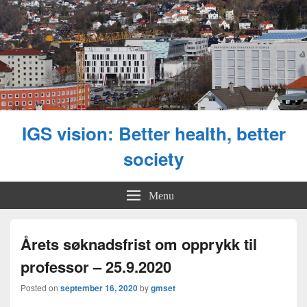
IGS vision: Better health, better
society
Menu
Årets søknadsfrist om opprykk til
professor – 25.9.2020
Posted on
september 16, 2020
by
gmset