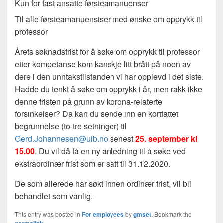
Kun for fast ansatte førsteamanuenser
Til alle førsteamanuensiser med ønske om opprykk til
professor
Årets søknadsfrist for å søke om opprykk til professor
etter kompetanse kom kanskje litt brått på noen av
dere i den unntakstilstanden vi har opplevd i det siste.
Hadde du tenkt å søke om opprykk i år, men rakk ikke
denne fristen på grunn av korona-relaterte
forsinkelser? Da kan du sende inn en kortfattet
begrunnelse (to-tre setninger) til
Gerd.Johannesen@uib.no
senest
25. september kl
15.00
. Du vil då få en ny anledning til å søke ved
ekstraordinær frist som er satt til 31.12.2020.
De som allerede har søkt innen ordinær frist, vil bli
behandlet som vanlig.
This entry was posted in
For employees
by
gmset
. Bookmark the
permalink
.