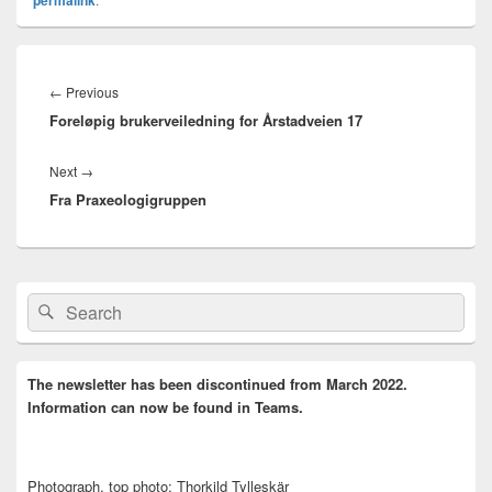
Innleggsnavigasjon
Previous
←
Previous
Foreløpig brukerveiledning for Årstadveien 17
post:
Next
Next
→
Fra Praxeologigruppen
post:
Primary
Search
Search
Sidebar
for:
Widget
Area
The newsletter has been discontinued from March 2022.
Information can now be found in Teams.
Photograph, top photo: Thorkild Tylleskär