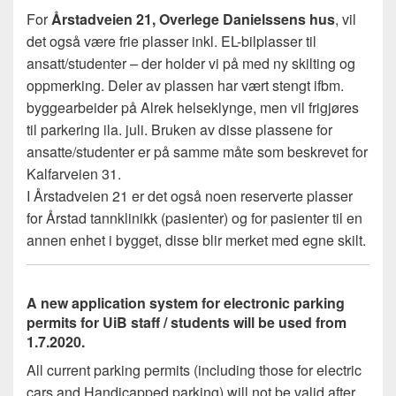
For
Årstadveien 21, Overlege Danielssens hus
, vil
det også være frie plasser inkl. EL-bilplasser til
ansatt/studenter – der holder vi på med ny skilting og
oppmerking. Deler av plassen har vært stengt ifbm.
byggearbeider på Alrek helseklynge, men vil frigjøres
til parkering ila. juli. Bruken av disse plassene for
ansatte/studenter er på samme måte som beskrevet for
Kalfarveien 31.
I Årstadveien 21 er det også noen reserverte plasser
for Årstad tannklinikk (pasienter) og for pasienter til en
annen enhet i bygget, disse blir merket med egne skilt.
A new application system for electronic parking
permits for UiB staff / students will be used from
1.7.2020.
All current parking permits (including those for electric
cars and Handicapped parking) will not be valid after