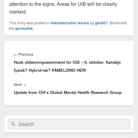
attention to the signs. Areas for UiB will be clearly
marked.
This entry was posted in
Administrative issues
by
gko001
. Bookmark
the
permalink
.
Innleggsnavigasjon
Previous
←
Previous
Husk utdanningsseminaret for IGS – 6. oktober. Kanskje
post:
fysisk? Hybrid-isk? PÅMELDING HER!
Next
Next
→
Update from CIH’s Global Mental Health Research Group
post:
Primary
Search
Search
Sidebar
for:
Widget
Area