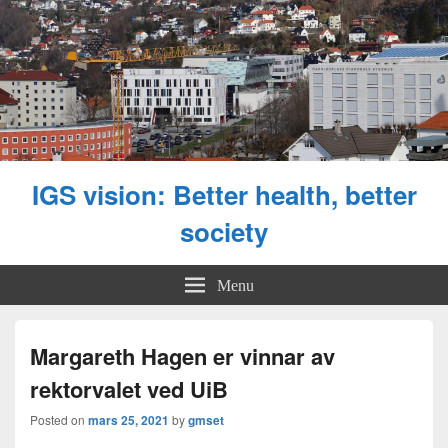
IGS vision: Better health, better
society
Menu
Margareth Hagen er vinnar av
rektorvalet ved UiB
Posted on
mars 25, 2021
by
gmset