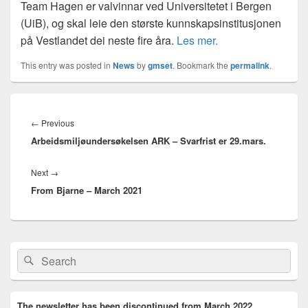
Team Hagen er valvinnar ved Universitetet i Bergen
(UiB), og skal leie den største kunnskapsinstitusjonen
på Vestlandet dei neste fire åra.
Les mer.
This entry was posted in
News
by
gmset
. Bookmark the
permalink
.
Innleggsnavigasjon
Previous
←
Previous
Arbeidsmiljøundersøkelsen ARK – Svarfrist er 29.mars.
post:
Next
Next
→
From Bjarne – March 2021
post:
Primary
Search
Search
Sidebar
for:
Widget
Area
The newsletter has been discontinued from March 2022.