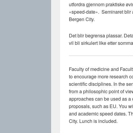
utfordra gjennom praktiske øvi
«speed-date». Seminaret blir a
Bergen City.
Det blir begrensa plassar. De
vil bli sirkulert like etter som
Faculty of medicine and Facult
to encourage more research co
scientific disciplines. In the se
from a philosophic point of vie
approaches can be used as a c
proposals, such as EU. You wil
and academic speed dates. Th
City. Lunch is included.