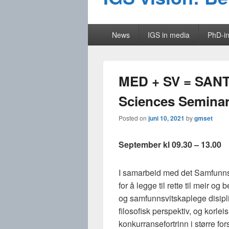
Primary
News
IGS in media
PhD-in
menu
MED + SV = SANT 
Sciences Seminar
Posted on
juni 10, 2021
by
gmset
September kl 09.30 – 13.00
I samarbeid med det Samfunnsv
for å legge til rette til meir 
og samfunnsvitskaplege disiplina
filosofisk perspektiv, og korleis
konkurransefortrinn i større fo