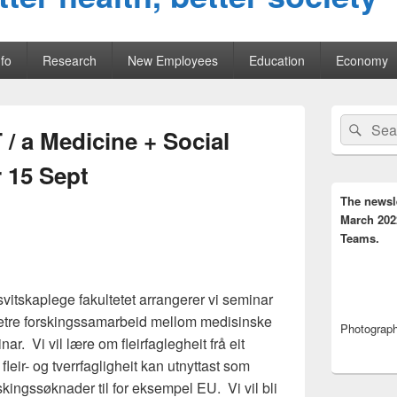
fo
Research
New Employees
Education
Economy
Primary
Search
Sear
Sidebar
/ a Medicine + Social
for:
Widget
Area
 15 Sept
The newsl
March 202
Teams.
itskaplege fakultetet arrangerer vi seminar
og betre forskingssamarbeid mellom medisinske
Photograph,
r. Vi vil lære om fleirfaglegheit frå eit
 fleir- og tverrfagligheit kan utnyttast som
rskingssøknader til for eksempel EU. Vi vil bli