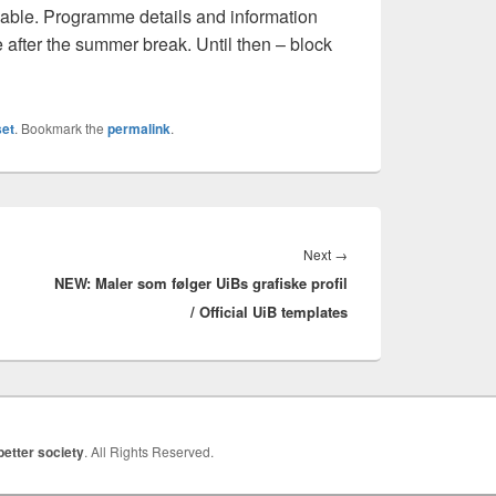
lable. Programme details and information
e after the summer break. Until then – block
et
. Bookmark the
permalink
.
Next
Next
→
NEW: Maler som følger UiBs grafiske profil
post:
/ Official UiB templates
better society
. All Rights Reserved.