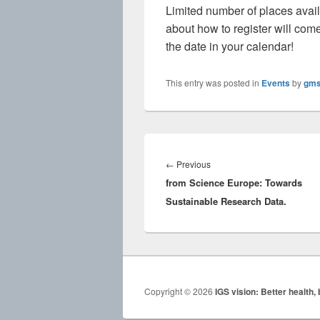
Limited number of places avai
about how to register will com
the date in your calendar!
This entry was posted in
Events
by
gms
Innleggsnavigasjon
Previous
←
Previous
from Science Europe: Towards
post:
Sustainable Research Data.
Copyright © 2026
IGS vision: Better health, 