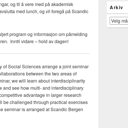
ngar, og til å vere med på akademisk
Arkiv
vslutta med lunch, og vil foregå på Scandic
Arkiv
taljert program og informasjon om påmelding
maren. Inntil vidare – hold av dagen!
y of Social Sciences arrange a joint seminar
llaborations between the two areas of
minar, we will learn about interdisciplinarity
w and see how multi- and interdisciplinary
ompetitive advantage in larger research
l be challenged through practical exercises
e seminar is arranged at Scandic Bergen