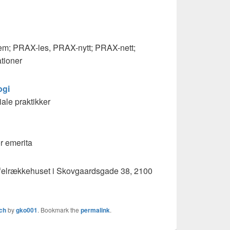
sem; PRAX-les, PRAX-nytt; PRAX-nett;
tioner
ogi
siale praktikker
r emerita
offelrækkehuset i Skovgaardsgade 38, 2100
ch
by
gko001
. Bookmark the
permalink
.