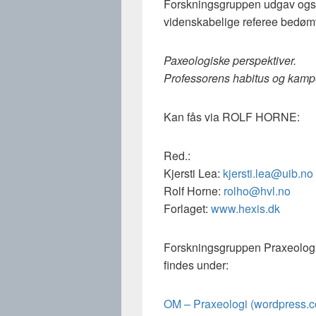
Forskningsgruppen udgav også
videnskabelige referee bedømte 
P
axeologiske perspektiver.
Professorens habitus og kamp
Kan fås via ROLF HORNE:
Red.:
Kjersti Lea:
kjersti.lea@uib.no
Rolf Horne:
rolho@hvl.no
Forlaget:
www.hexis.dk
Forskningsgruppen Praxeologi f
findes under:
OM – Praxeologi (wordpress.