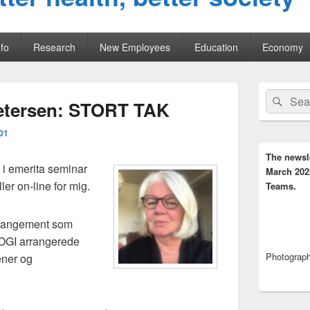
fo
Research
New Employees
Education
Economy
Primary
Search
Sear
Sidebar
Petersen: STORT TAK
for:
Widget
Area
01
The newsl
 i emerita seminar
March 202
er on-line for mig.
Teams.
arrangement som
GI arrangerede
Photograph,
ener og