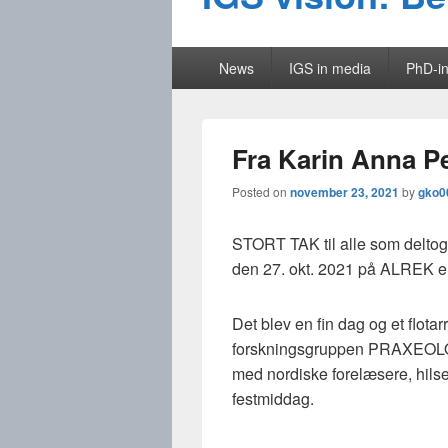
Primary
News
IGS in media
PhD-in
menu
Fra Karin Anna 
Posted on
november 23, 2021
by
gko0
STORT TAK til alle som deltog
den 27. okt. 2021 på ALREK ell
Det blev en fin dag og et flot
forskningsgruppen PRAXEOLO
med nordiske forelæsere, hils
festmiddag.