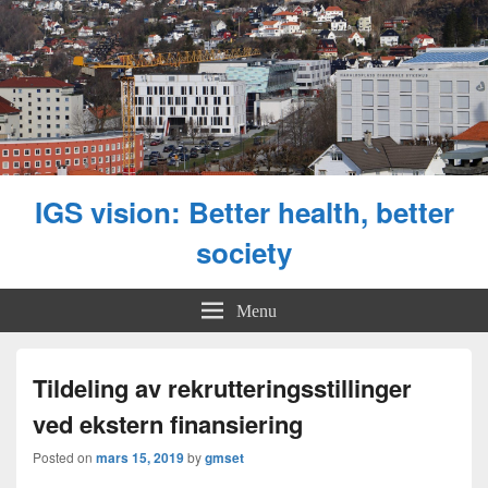
IGS vision: Better health, better
society
Menu
Tildeling av rekrutteringsstillinger
ved ekstern finansiering
Posted on
mars 15, 2019
by
gmset