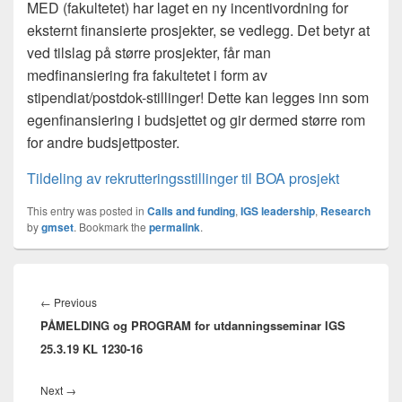
MED (fakultetet) har laget en ny incentivordning for
eksternt finansierte prosjekter, se vedlegg. Det betyr at
ved tilslag på større prosjekter, får man
medfinansiering fra fakultetet i form av
stipendiat/postdok-stillinger! Dette kan legges inn som
egenfinansiering i budsjettet og gir dermed større rom
for andre budsjettposter.
Tildeling av rekrutteringsstillinger til BOA prosjekt
This entry was posted in
Calls and funding
,
IGS leadership
,
Research
by
gmset
. Bookmark the
permalink
.
Innleggsnavigasjon
Previous
←
Previous
PÅMELDING og PROGRAM for utdanningsseminar IGS
post:
25.3.19 KL 1230-16
Next
Next
→