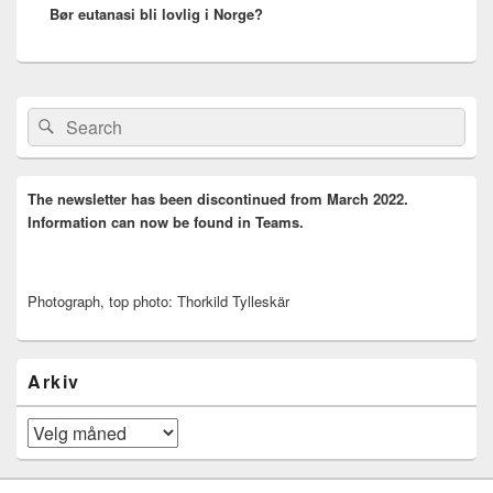
Bør eutanasi bli lovlig i Norge?
post:
Primary
Search
Search
Sidebar
for:
Widget
Area
The newsletter has been discontinued from March 2022.
Information can now be found in Teams.
Photograph, top photo: Thorkild Tylleskär
Arkiv
Arkiv