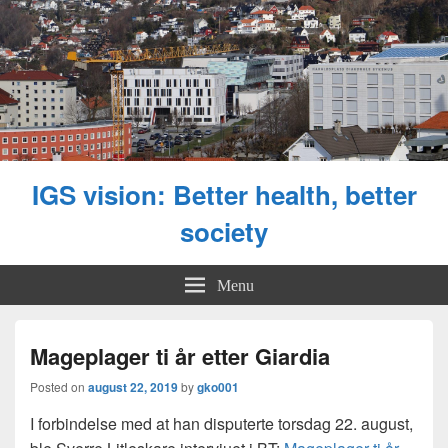
IGS vision: Better health, better
society
Menu
Mageplager ti år etter Giardia
Posted on
august 22, 2019
by
gko001
I forbindelse med at han disputerte torsdag 22. august,