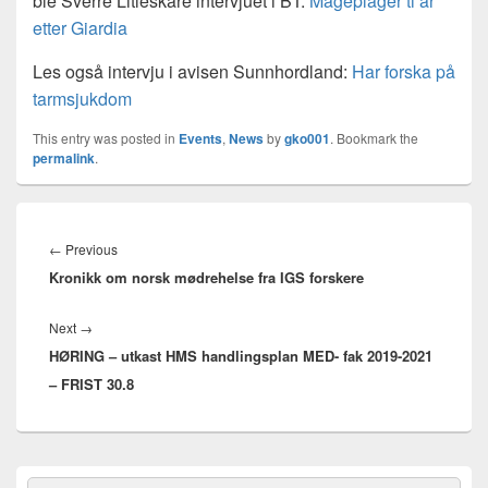
ble Sverre Litleskare intervjuet i BT:
Mageplager ti år
etter Giardia
Les også intervju i avisen Sunnhordland:
Har forska på
tarmsjukdom
This entry was posted in
Events
,
News
by
gko001
. Bookmark the
permalink
.
Innleggsnavigasjon
Previous
←
Previous
Kronikk om norsk mødrehelse fra IGS forskere
post:
Next
Next
→
HØRING – utkast HMS handlingsplan MED- fak 2019-2021
post:
– FRIST 30.8
Primary
Search