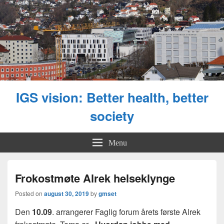
IGS vision: Better health, better
society
Menu
Frokostmøte Alrek helseklynge
Posted on
august 30, 2019
by
gmset
Den
10.09
. arrangerer Faglig forum årets første Alrek