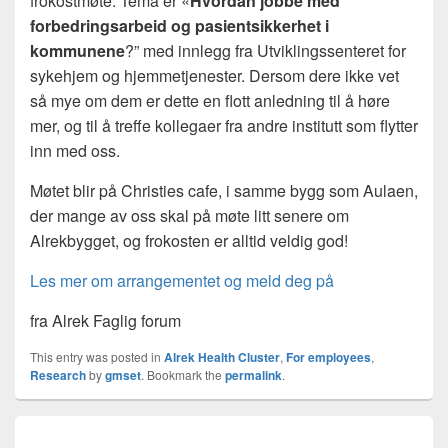
frokostmøte. Tema er «
Hvordan jobbe med
forbedringsarbeid og pasientsikkerhet i
kommunene
?” med innlegg fra Utviklingssenteret for
sykehjem og hjemmetjenester. Dersom dere ikke vet
så mye om dem er dette en flott anledning til å høre
mer, og til å treffe kollegaer fra andre institutt som flytter
inn med oss.
Møtet blir på Christies cafe, i samme bygg som Aulaen,
der mange av oss skal på møte litt senere om
Alrekbygget, og frokosten er alltid veldig god!
Les mer om arrangementet og meld deg på
fra Alrek Faglig forum
This entry was posted in
Alrek Health Cluster
,
For employees
,
Research
by
gmset
. Bookmark the
permalink
.
Innleggsnavigasjon