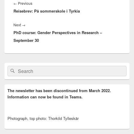
Previous
←
Previous
Reisebrev: På sommerskole i Tyrkia
post:
Next
Next
→
PhD course: Gender Perspectives in Research –
post:
September 30
Primary
Search
Search
Sidebar
for:
Widget
Area
The newsletter has been discontinued from March 2022.
Information can now be found in Teams.
Photograph, top photo: Thorkild Tylleskär