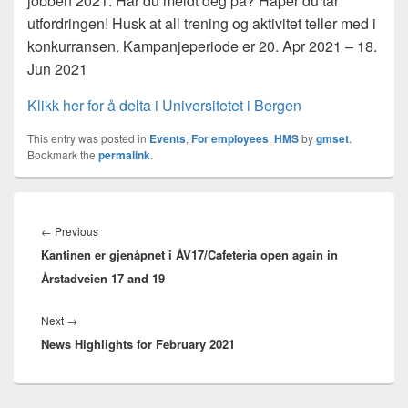
jobben 2021. Har du meldt deg på? Håper du tar
utfordringen! Husk at all trening og aktivitet teller med i
konkurransen. Kampanjeperiode er 20. Apr 2021 – 18.
Jun 2021
Klikk her for å delta i Universitetet i Bergen
This entry was posted in
Events
,
For employees
,
HMS
by
gmset
.
Bookmark the
permalink
.
Innleggsnavigasjon
Previous
←
Previous
Kantinen er gjenåpnet i ÅV17/Cafeteria open again in
post:
Årstadveien 17 and 19
Next
Next
→
News Highlights for February 2021
post: