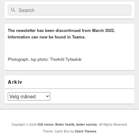
Primary
Search
Search
Sidebar
for:
Widget
Area
The newsletter has been discontinued from March 2022.
Information can now be found in Teams.
Photograph, top photo: Thorkild Tylleskär
Arkiv
Arkiv
Copyright © 2026
IGS vision: Better health, better society
. All Rights Reserved.
Theme: Catch Box by
Catch Themes