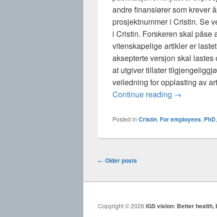
andre finansiører som krever å
prosjektnummer i Cristin. Se v
i Cristin. Forskeren skal påse a
vitenskapelige artikler er laste
aksepterte versjon skal lastes
at utgiver tillater tilgjengelig
veiledning for opplasting av art
Cristin rappo
Continue reading
→
Posted in
Cristin
,
For employees
,
PhD
Post
←
Older posts
navigation
Copyright © 2026
IGS vision: Better health, 