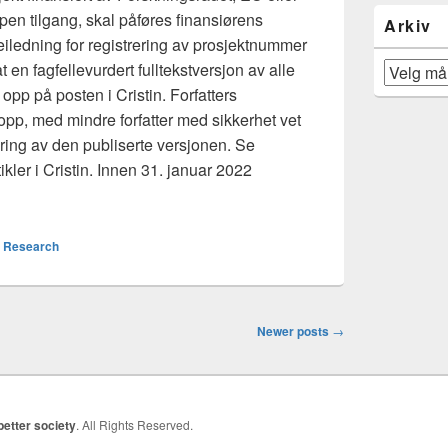
pen tilgang, skal påføres finansiørens
Arkiv
eiledning for registrering av prosjektnummer
t en fagfellevurdert fulltekstversjon av alle
Arkiv
t opp på posten i Cristin. Forfatters
 opp, med mindre forfatter med sikkerhet vet
gjøring av den publiserte versjonen. Se
ikler i Cristin. Innen 31. januar 2022
rtering for 2021 – Cristin reporting for 2021
,
Research
Newer posts
→
better society
. All Rights Reserved.