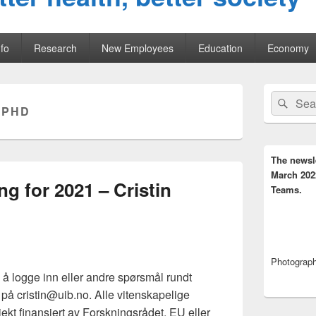
fo
Research
New Employees
Education
Economy
Primary
Search
Sear
Sidebar
:
PHD
for:
Widget
Area
The newsl
March 202
ng for 2021 – Cristin
Teams.
1
Photograph,
 logge inn eller andre spørsmål rundt
t på cristin@uib.no. Alle vitenskapelige
sjekt finansiert av Forskningsrådet, EU eller