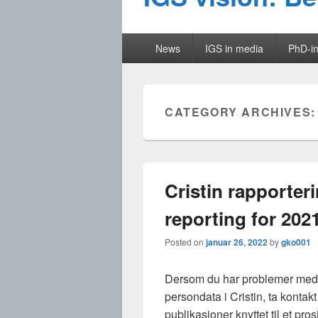
Primary
News
IGS in media
PhD-in
menu
CATEGORY ARCHIVES
Cristin rapporteri
reporting for 202
Posted on
januar 26, 2022
by
gko001
Dersom du har problemer med å
persondata i Cristin, ta kontak
publikasjoner knyttet til et pro